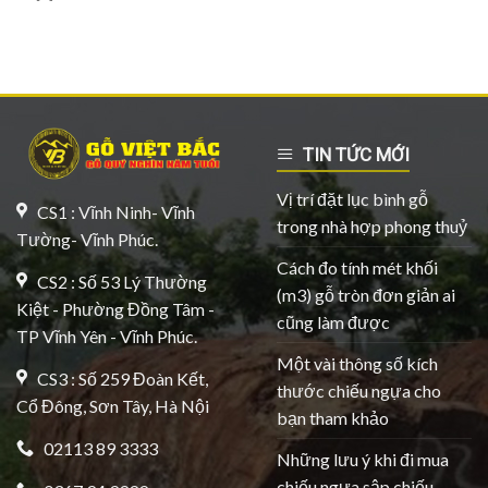
TIN TỨC MỚI
Vị trí đặt lục bình gỗ
CS1 : Vĩnh Ninh- Vĩnh
trong nhà hợp phong thuỷ
Tường- Vĩnh Phúc.
Cách đo tính mét khối
CS2 : Số 53 Lý Thường
(m3) gỗ tròn đơn giản ai
Kiệt - Phường Đồng Tâm -
cũng làm được
TP Vĩnh Yên - Vĩnh Phúc.
Một vài thông số kích
CS3 : Số 259 Đoàn Kết,
thước chiếu ngựa cho
Cổ Đông, Sơn Tây, Hà Nội
bạn tham khảo
02113 89 3333
Những lưu ý khi đi mua
chiếu ngựa sập chiếu