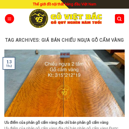
Skip
Thế giới đồ nội thất hàng đầu Việt Nam
to
content
TAG ARCHIVES:
GIÁ BÁN CHIẾU NGỰA GỖ CẨM VÀNG
13
Th2
Ưu điểm của phản gỗ cẩm vàng địa chỉ bán phản gỗ cẩm vàng
Ưu điểm của phản gỗ cẩm vàng địa chỉ bán phản gỗ cẩm vàng Được