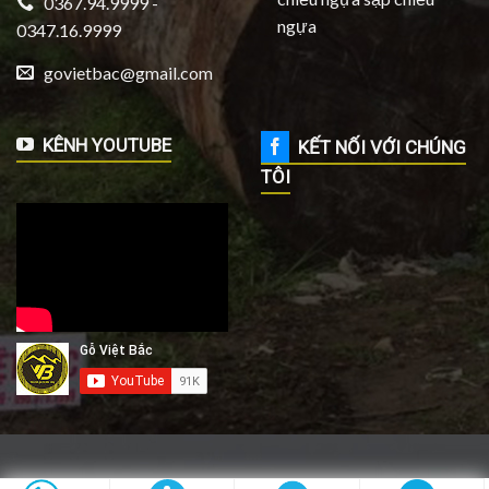
0367.94.9999 -
ngựa
0347.16.9999
govietbac@gmail.com
KÊNH YOUTUBE
KẾT NỐI VỚI CHÚNG
TÔI