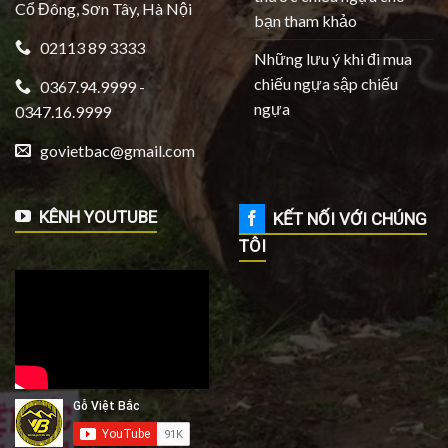
Cổ Đông, Sơn Tây, Hà Nội
bạn tham khảo
02113 89 3333
Những lưu ý khi đi mua
chiếu ngựa sập chiếu
0367.94.9999 -
ngựa
0347.16.9999
govietbac@gmail.com
KÊNH YOUTUBE
KẾT NỐI VỚI CHÚNG
TÔI