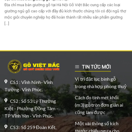
Địa chỉ mua bán giường gỗ tại Hà Nội Gỗ Việt Bắc cung cấp các loại
giường ngủ gỗ cao cấp với đầy đủ kích thước chúng tôi có đội ngũ thợ
mộc giỏi chuyên nghiệp họ đã hoàn thành rất nhiều sản phẩm giường
[...]
TIN TỨC MỚI
Vị trí đặt lục bình gỗ
CS1 : Vĩnh Ninh- Vĩnh
trong nhà hợp phong thuỷ
Tường- Vĩnh Phúc.
Cách đo tính mét khối
CS2 : Số 53 Lý Thường
(m3) gỗ tròn đơn giản ai
Kiệt - Phường Đồng Tâm -
cũng làm được
TP Vĩnh Yên - Vĩnh Phúc.
Một vài thông số kích
CS3 : Số 259 Đoàn Kết,
thước chiếu ngựa cho