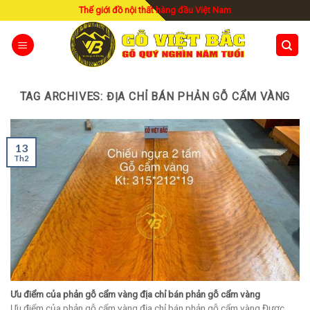
Skip
Thế giới đồ nội thất hàng đầu Việt Nam
to
content
TAG ARCHIVES:
ĐỊA CHỈ BÁN PHẢN GỖ CẨM VÀNG
13
Th2
Ưu điểm của phản gỗ cẩm vàng địa chỉ bán phản gỗ cẩm vàng
Ưu điểm của phản gỗ cẩm vàng địa chỉ bán phản gỗ cẩm vàng Được