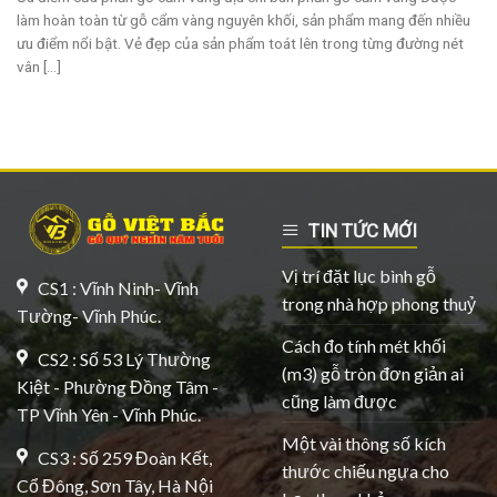
làm hoàn toàn từ gỗ cẩm vàng nguyên khối, sản phẩm mang đến nhiều
ưu điểm nổi bật. Vẻ đẹp của sản phẩm toát lên trong từng đường nét
vân [...]
TIN TỨC MỚI
Vị trí đặt lục bình gỗ
CS1 : Vĩnh Ninh- Vĩnh
trong nhà hợp phong thuỷ
Tường- Vĩnh Phúc.
Cách đo tính mét khối
CS2 : Số 53 Lý Thường
(m3) gỗ tròn đơn giản ai
Kiệt - Phường Đồng Tâm -
cũng làm được
TP Vĩnh Yên - Vĩnh Phúc.
Một vài thông số kích
CS3 : Số 259 Đoàn Kết,
thước chiếu ngựa cho
Cổ Đông, Sơn Tây, Hà Nội