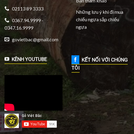
bạn tham khảo
02113 89 3333
Những lưu ý khi đi mua
chiếu ngựa sập chiếu
0367.94.9999 -
ngựa
0347.16.9999
govietbac@gmail.com
KÊNH YOUTUBE
KẾT NỐI VỚI CHÚNG
TÔI