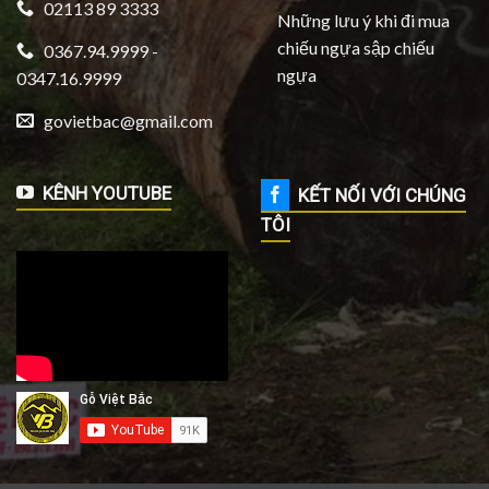
02113 89 3333
Những lưu ý khi đi mua
chiếu ngựa sập chiếu
0367.94.9999 -
ngựa
0347.16.9999
govietbac@gmail.com
KÊNH YOUTUBE
KẾT NỐI VỚI CHÚNG
TÔI