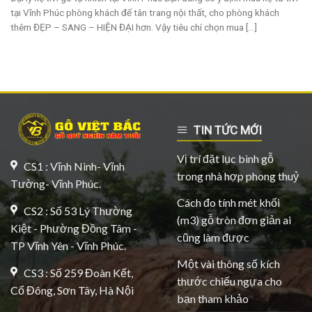
tại Vĩnh Phúc phòng khách để tân trang nội thất, cho phòng khách
thêm ĐẸP – SANG – HIỆN ĐẠI hơn. Vậy tiêu chí chọn mua [...]
TIN TỨC MỚI
Vị trí đặt lục bình gỗ
CS1 : Vĩnh Ninh- Vĩnh
trong nhà hợp phong thuỷ
Tường- Vĩnh Phúc.
Cách đo tính mét khối
CS2 : Số 53 Lý Thường
(m3) gỗ tròn đơn giản ai
Kiệt - Phường Đồng Tâm -
cũng làm được
TP Vĩnh Yên - Vĩnh Phúc.
Một vài thông số kích
CS3 : Số 259 Đoàn Kết,
thước chiếu ngựa cho
Cổ Đông, Sơn Tây, Hà Nội
bạn tham khảo