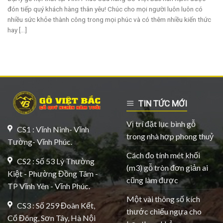
đón tiếp quý khách hàng thân yêu! Chúc cho mọi người luôn luôn có
nhiều sức khỏe thành công trong mọi phúc và có thêm nhiều kiến thức
hay [...]
TIN TỨC MỚI
Vị trí đặt lục bình gỗ
CS1 : Vĩnh Ninh- Vĩnh
trong nhà hợp phong thuỷ
Tường- Vĩnh Phúc.
Cách đo tính mét khối
CS2 : Số 53 Lý Thường
(m3) gỗ tròn đơn giản ai
Kiệt - Phường Đồng Tâm -
cũng làm được
TP Vĩnh Yên - Vĩnh Phúc.
Một vài thông số kích
CS3 : Số 259 Đoàn Kết,
thước chiếu ngựa cho
Cổ Đông, Sơn Tây, Hà Nội