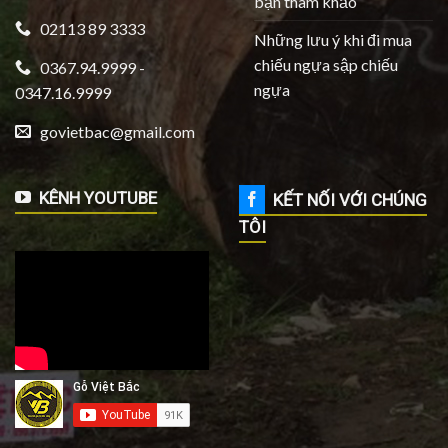
bạn tham khảo
02113 89 3333
Những lưu ý khi đi mua
chiếu ngựa sập chiếu
0367.94.9999 -
ngựa
0347.16.9999
govietbac@gmail.com
KÊNH YOUTUBE
KẾT NỐI VỚI CHÚNG
TÔI