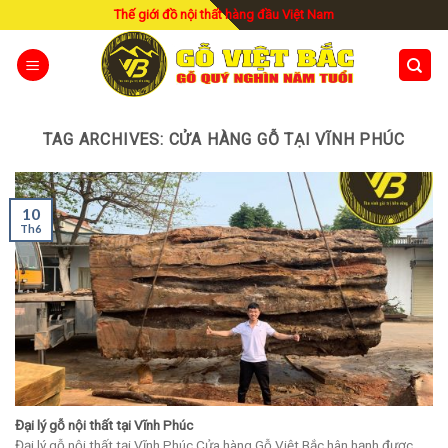
Skip
Thế giới đồ nội thất hàng đầu Việt Nam
to
content
TAG ARCHIVES:
CỬA HÀNG GỖ TẠI VĨNH PHÚC
10
Th6
Đại lý gỗ nội thất tại Vĩnh Phúc
Đại lý gỗ nội thất tại Vĩnh Phúc Cửa hàng Gỗ Việt Bắc hân hạnh được