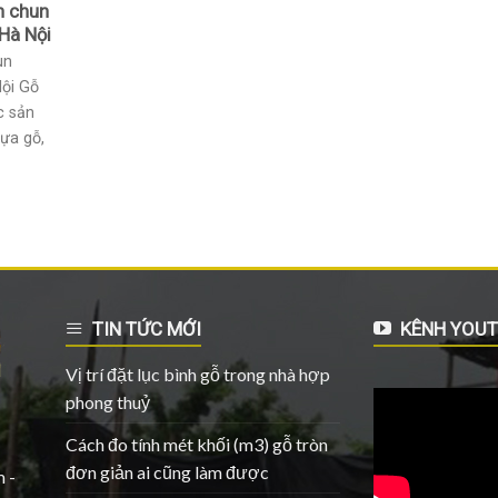
n chun
Hà Nội
un
ội Gỗ
c sản
ựa gỗ,
TIN TỨC MỚI
KÊNH YOUT
Vị trí đặt lục bình gỗ trong nhà hợp
phong thuỷ
Cách đo tính mét khối (m3) gỗ tròn
đơn giản ai cũng làm được
 -