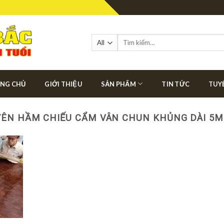
Tìm
kiếm:
NG CHỦ
GIỚI THIỆU
SẢN PHẨM
TIN TỨC
TUY
ÊN HẦM CHIẾU CẨM VÂN CHUN KHỦNG DÀI 5M