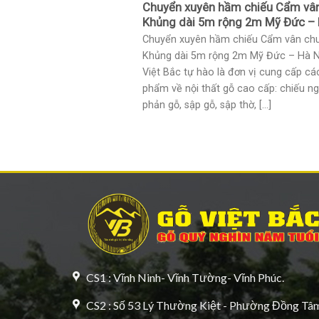
Chuyển xuyên hầm chiếu Cẩm vâ
Khủng dài 5m rộng 2m Mỹ Đức – 
Chuyển xuyên hầm chiếu Cẩm vân ch
Khủng dài 5m rộng 2m Mỹ Đức – Hà N
Việt Bắc tự hào là đơn vị cung cấp cá
phẩm về nội thất gỗ cao cấp: chiếu ng
phản gỗ, sập gỗ, sập thờ, [...]
CS1 : Vĩnh Ninh- Vĩnh Tường- Vĩnh Phúc.
CS2 : Số 53 Lý Thường Kiệt - Phường Đồng Tâm