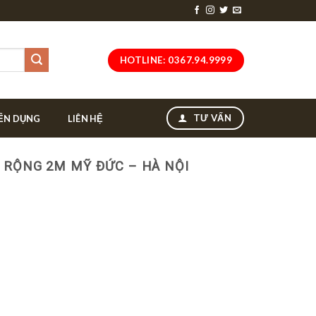
HOTLINE: 0367.94.9999
TƯ VẤN
ỂN DỤNG
LIÊN HỆ
 RỘNG 2M MỸ ĐỨC – HÀ NỘI