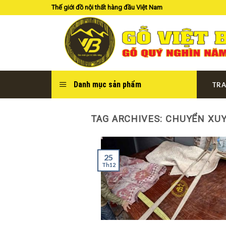
Skip
Thế giới đồ nội thất hàng đầu Việt Nam
to
content
Danh mục sản phẩm
TRA
TAG ARCHIVES:
CHUYỂN XUY
25
Th12