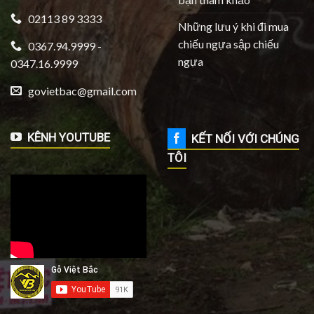
02113 89 3333
Những lưu ý khi đi mua
chiếu ngựa sập chiếu
0367.94.9999 -
ngựa
0347.16.9999
govietbac@gmail.com
KÊNH YOUTUBE
KẾT NỐI VỚI CHÚNG
TÔI