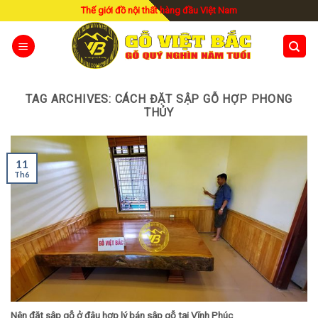
Skip
Thế giới đồ nội thất hàng đầu Việt Nam
to
content
TAG ARCHIVES:
CÁCH ĐẶT SẬP GỖ HỢP PHONG
THỦY
11
Th6
Nên đặt sập gỗ ở đâu hợp lý bán sập gỗ tại Vĩnh Phúc