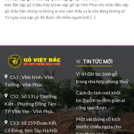
Nên đặt sập gỗ ở đâu hợp lý bán sập gỗ tại Vĩnh Phúc Khi nhắc đến sập
gỗ chắc hẳn chúng ta không ai còn cảm thấy xa lạ nữa đúng không ạ?
Từ ngày xưa sập gỗ đã được rất nhiều người biết [...]
TIN TỨC MỚI
Vị trí đặt lục bình gỗ
CS1 : Vĩnh Ninh- Vĩnh
trong nhà hợp phong thuỷ
Tường- Vĩnh Phúc.
Cách đo tính mét khối
CS2 : Số 53 Lý Thường
(m3) gỗ tròn đơn giản ai
Kiệt - Phường Đồng Tâm -
cũng làm được
TP Vĩnh Yên - Vĩnh Phúc.
Một vài thông số kích
CS3 : Số 259 Đoàn Kết,
thước chiếu ngựa cho
Cổ Đông, Sơn Tây, Hà Nội
bạn tham khảo