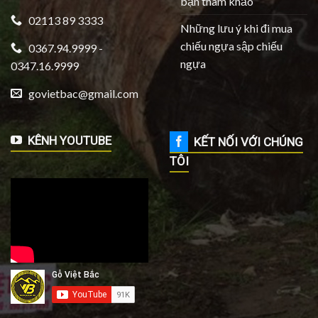
bạn tham khảo
02113 89 3333
Những lưu ý khi đi mua
chiếu ngựa sập chiếu
0367.94.9999 -
ngựa
0347.16.9999
govietbac@gmail.com
KÊNH YOUTUBE
KẾT NỐI VỚI CHÚNG
TÔI