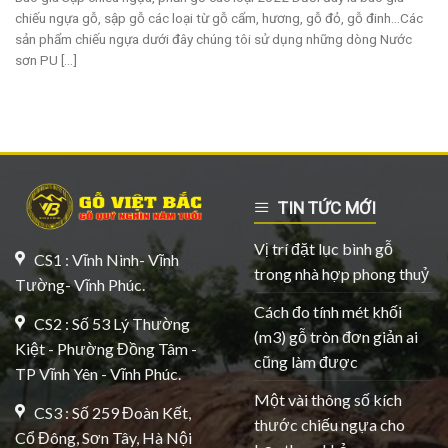
chiếu ngựa gỗ, sập gỗ các loại từ gỗ cẩm, hương, gỗ đỏ, gỗ đinh…Các
sản phẩm chiếu ngựa dưới đây chúng tôi sử dụng những dòng Nước
sơn PU [...]
TIN TỨC MỚI
Vị trí đặt lục bình gỗ
CS1 : Vĩnh Ninh- Vĩnh
trong nhà hợp phong thuỷ
Tường- Vĩnh Phúc.
Cách đo tính mét khối
CS2 : Số 53 Lý Thường
(m3) gỗ tròn đơn giản ai
Kiệt - Phường Đồng Tâm -
cũng làm được
TP Vĩnh Yên - Vĩnh Phúc.
Một vài thông số kích
CS3 : Số 259 Đoàn Kết,
thước chiếu ngựa cho
Cổ Đông, Sơn Tây, Hà Nội