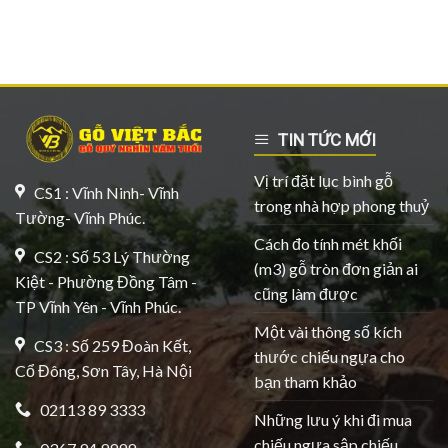
TIN TỨC MỚI
Vị trí đặt lục bình gỗ
CS1 : Vĩnh Ninh- Vĩnh
trong nhà hợp phong thuỷ
Tường- Vĩnh Phúc.
Cách đo tính mét khối
CS2 : Số 53 Lý Thường
(m3) gỗ tròn đơn giản ai
Kiệt - Phường Đồng Tâm -
cũng làm được
TP Vĩnh Yên - Vĩnh Phúc.
Một vài thông số kích
CS3 : Số 259 Đoàn Kết,
thước chiếu ngựa cho
Cổ Đông, Sơn Tây, Hà Nội
bạn tham khảo
02113 89 3333
Những lưu ý khi đi mua
chiếu ngựa sập chiếu