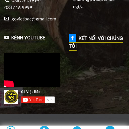
0367.94.9999 -
ngựa
0347.16.9999
govietbac@gmail.com
KÊNH YOUTUBE
KẾT NỐI VỚI CHÚNG
TÔI