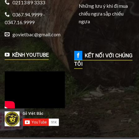
02113 89 3333
Những lưu ý khi đi mua
chiếu ngựa sập chiếu
0367.94.9999 -
ngựa
0347.16.9999
govietbac@gmail.com
KÊNH YOUTUBE
KẾT NỐI VỚI CHÚNG
TÔI