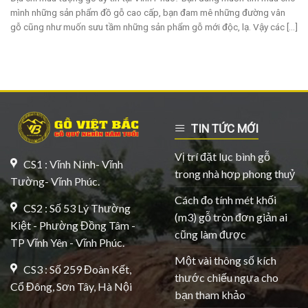
mình những sản phẩm đồ gỗ cao cấp, bạn đam mê những đường vân
gỗ cũng như muốn sưu tầm những sản phẩm gỗ mới độc, lạ. Vậy các [...]
TIN TỨC MỚI
Vị trí đặt lục bình gỗ
CS1 : Vĩnh Ninh- Vĩnh
trong nhà hợp phong thuỷ
Tường- Vĩnh Phúc.
Cách đo tính mét khối
CS2 : Số 53 Lý Thường
(m3) gỗ tròn đơn giản ai
Kiệt - Phường Đồng Tâm -
cũng làm được
TP Vĩnh Yên - Vĩnh Phúc.
Một vài thông số kích
CS3 : Số 259 Đoàn Kết,
thước chiếu ngựa cho
Cổ Đông, Sơn Tây, Hà Nội
bạn tham khảo