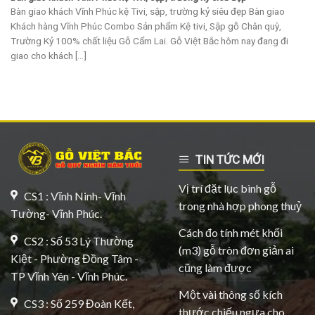
Bàn giao khách Vĩnh Phúc kệ Tivi, sập, trường kỷ siêu đẹp Bàn giao
Khách hàng Vĩnh Phúc Combo Sản phẩm Kệ tivi, Sập gỗ Chân quỳ,
Trường Kỷ 100% chất liệu Gỗ Cẩm Lai. Gỗ Việt Bắc hôm nay đang đi
giao cho khách [...]
TIN TỨC MỚI
Vị trí đặt lục bình gỗ
CS1 : Vĩnh Ninh- Vĩnh
trong nhà hợp phong thuỷ
Tường- Vĩnh Phúc.
Cách đo tính mét khối
CS2 : Số 53 Lý Thường
(m3) gỗ tròn đơn giản ai
Kiệt - Phường Đồng Tâm -
cũng làm được
TP Vĩnh Yên - Vĩnh Phúc.
Một vài thông số kích
CS3 : Số 259 Đoàn Kết,
thước chiếu ngựa cho