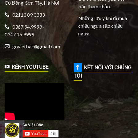
Cổ Đông, Sơn Tây, Hà Nội
bạn tham khảo
02113 89 3333
Những lưu ý khi đi mua
chiếu ngựa sập chiếu
0367.94.9999 -
ngựa
0347.16.9999
govietbac@gmail.com
KÊNH YOUTUBE
KẾT NỐI VỚI CHÚNG
TÔI