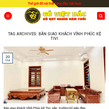
Skip
Thế giới đồ nội thất hàng đầu Việt Nam
to
content
TAG ARCHIVES:
BÀN GIAO KHÁCH VĨNH PHÚC KỆ
TIVI
20
Th8
Bàn giao khách Vĩnh Phúc kệ Tivi, sập, trường kỷ siêu đẹp