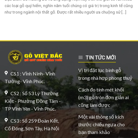
các loại gỗ quý hiếm, nghìn năm tuổi chúng có giá trị trong kinh tế cũng
như trong ngành nội thất gỗ. Được rất nhiều người ưa chuộng sử [...]
TIN TỨC MỚI
Vị trí đặt lục bình gỗ
CS1 : Vĩnh Ninh- Vĩnh
trong nhà hợp phong thuỷ
Tường- Vĩnh Phúc.
Cách đo tính mét khối
CS2 : Số 53 Lý Thường
(m3) gỗ tròn đơn giản ai
Kiệt - Phường Đồng Tâm -
cũng làm được
TP Vĩnh Yên - Vĩnh Phúc.
Một vài thông số kích
CS3 : Số 259 Đoàn Kết,
thước chiếu ngựa cho
Cổ Đông, Sơn Tây, Hà Nội
bạn tham khảo