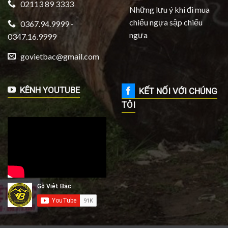
02113 89 3333
Những lưu ý khi đi mua
chiếu ngựa sập chiếu
0367.94.9999 -
ngựa
0347.16.9999
govietbac@gmail.com
KÊNH YOUTUBE
KẾT NỐI VỚI CHÚNG
TÔI