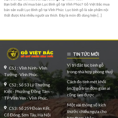
Bạn biết địa chỉ mua bán Lục Bình gỗ tại Vĩnh Phúc? Gỗ Việt Bắc mua
bán sản xuất Lục Bình gỗ tại Vĩnh Phúc. Lục bình gỗ là sản phẩm nội
thất được khá nhiều người ưa thích. Đây là món đồ dùng hiện [...]
TIN TỨC MỚI
Vị trí đặt lục bình gỗ
CS1 : Vĩnh Ninh- Vĩnh
trong nhà hợp phong thuỷ
Tường- Vĩnh Phúc.
Cách đo tính mét khối
CS2 : Số 53 Lý Thường
(m3) gỗ tròn đơn giản ai
Kiệt - Phường Đồng Tâm -
cũng làm được
TP Vĩnh Yên - Vĩnh Phúc.
Một vài thông số kích
CS3 : Số 259 Đoàn Kết,
thước chiếu ngựa cho
Cổ Đông, Sơn Tây, Hà Nội
bạn tham khảo