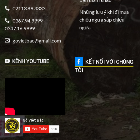
02113 89 3333
Những lưu ý khi đi mua
chiếu ngựa sập chiếu
0367.94.9999 -
ngựa
0347.16.9999
govietbac@gmail.com
KÊNH YOUTUBE
KẾT NỐI VỚI CHÚNG
TÔI