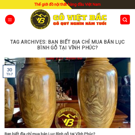
Skip
Thế giới đồ nội thất hàng đầu Việt Nam
to
content
TAG ARCHIVES:
BẠN BIẾT ĐỊA CHỈ MUA BÁN LỤC
BÌNH GỖ TẠI VĨNH PHÚC?
30
Th7
Bạn biết địa chỉ mua bán Lục Bình gỗ tại Vĩnh Phúc?