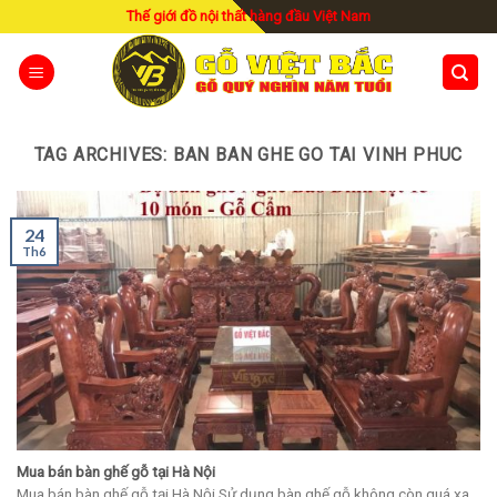
Skip
Thế giới đồ nội thất hàng đầu Việt Nam
to
content
TAG ARCHIVES:
BAN BAN GHE GO TAI VINH PHUC
24
Th6
Mua bán bàn ghế gỗ tại Hà Nội
Mua bán bàn ghế gỗ tại Hà Nội Sử dụng bàn ghế gỗ không còn quá xa