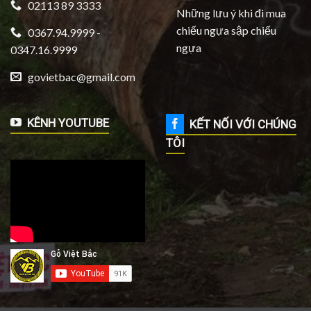
02113 89 3333
Những lưu ý khi đi mua
chiếu ngựa sập chiếu
0367.94.9999 -
ngựa
0347.16.9999
govietbac@gmail.com
KÊNH YOUTUBE
KẾT NỐI VỚI CHÚNG
TÔI