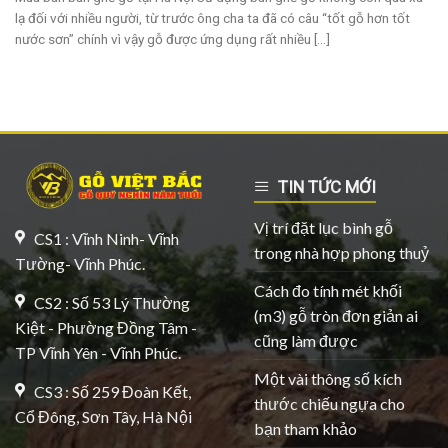
lạ đối với nhiều người, từ trước ông cha ta đã có câu “tốt gỗ hơn tốt
nước sơn” chính vì vậy gỗ được ứng dụng rất nhiều [...]
TIN TỨC MỚI
Vị trí đặt lục bình gỗ
CS1 : Vĩnh Ninh- Vĩnh
trong nhà hợp phong thuỷ
Tường- Vĩnh Phúc.
Cách đo tính mét khối
CS2 : Số 53 Lý Thường
(m3) gỗ tròn đơn giản ai
Kiệt - Phường Đồng Tâm -
cũng làm được
TP Vĩnh Yên - Vĩnh Phúc.
Một vài thông số kích
CS3 : Số 259 Đoàn Kết,
thước chiếu ngựa cho
Cổ Đông, Sơn Tây, Hà Nội
bạn tham khảo